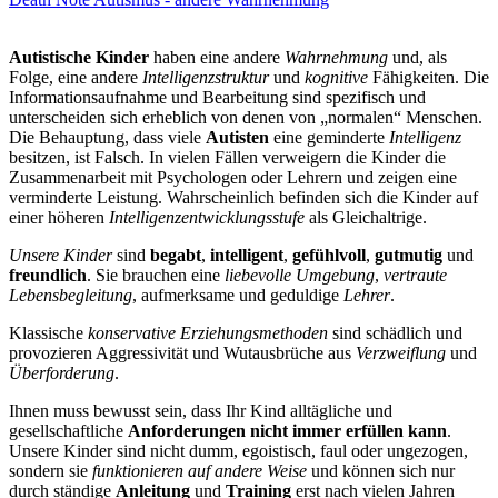
Autistische Kinder
haben eine andere
Wahrnehmung
und, als
Folge, eine andere
Intelligenzstruktur
und
kognitive
Fähigkeiten. Die
Informationsaufnahme und Bearbeitung sind spezifisch und
unterscheiden sich erheblich von denen von „normalen“ Menschen.
Die Behauptung, dass viele
Autisten
eine geminderte
Intelligenz
besitzen, ist Falsch. In vielen Fällen verweigern die Kinder die
Zusammenarbeit mit Psychologen oder Lehrern und zeigen eine
verminderte Leistung. Wahrscheinlich befinden sich die Kinder auf
einer höheren
Intelligenzentwicklungsstufe
als Gleichaltrige.
Unsere Kinder
sind
begabt
,
intelligent
,
gefühlvoll
,
gutmutig
und
freundlich
. Sie brauchen eine
liebevolle Umgebung
,
vertraute
Lebensbegleitung
, aufmerksame und geduldige
Lehrer
.
Klassische
konservative Erziehungsmethoden
sind schädlich und
provozieren Aggressivität und Wutausbrüche aus
Verzweiflung
und
Überforderung
.
Ihnen muss bewusst sein, dass Ihr Kind alltägliche und
gesellschaftliche
Anforderungen
nicht immer erfüllen kann
.
Unsere Kinder sind nicht dumm, egoistisch, faul oder ungezogen,
sondern sie
funktionieren auf andere Weise
und können sich nur
durch ständige
Anleitung
und
Training
erst nach vielen Jahren