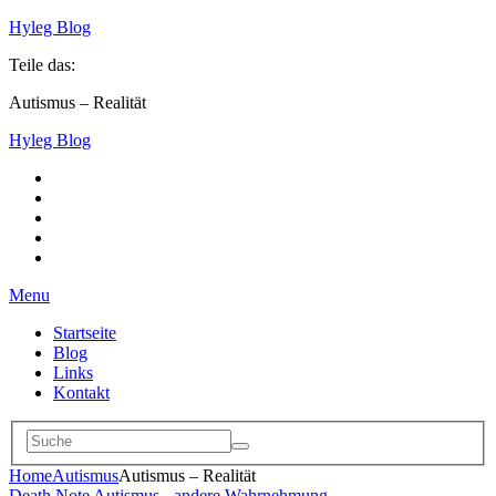
Hyleg Blog
Teile das:
Autismus – Realität
Hyleg Blog
Menu
Startseite
Blog
Links
Kontakt
Home
Autismus
Autismus – Realität
Death Note
Autismus - andere Wahrnehmung